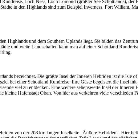
and Rundreise. Loch Ness, Loch Lomond (größter See Schottlands), der
tädte in den Highlands sind zum Beispiel Inverness, Fort William, Ma
 den Highlands und dem Southern Uplands liegt. Sie bilden das Zentru
 Städte und weite Landschaften kann man auf einer Schottland Rundreis
rling.
lands bezeichnet. Die größte Insel der Inneren Hebriden ist die Isle o
sziel bei einer Schottland Rundreise. Ihre Gäste begeistert die Insel m
isende viel zu entdecken. Eine weitere sehenswerte Insel der Inneren H
die kleine Hafenstadt Oban. Von hier aus verkehren viele verschieden 
iden von der 208 km langen Inselkette „Äußere Hebriden“. Hier befind