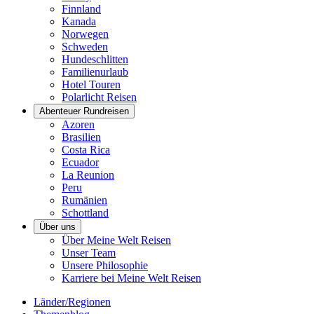
Finnland
Kanada
Norwegen
Schweden
Hundeschlitten
Familienurlaub
Hotel Touren
Polarlicht Reisen
Abenteuer Rundreisen
Azoren
Brasilien
Costa Rica
Ecuador
La Reunion
Peru
Rumänien
Schottland
Über uns
Über Meine Welt Reisen
Unser Team
Unsere Philosophie
Karriere bei Meine Welt Reisen
Länder/Regionen