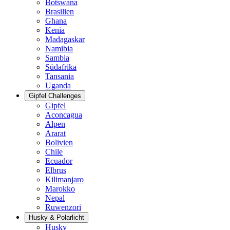
Botswana
Brasilien
Ghana
Kenia
Madagaskar
Namibia
Sambia
Südafrika
Tansania
Uganda
Gipfel Challenges
Gipfel
Aconcagua
Alpen
Ararat
Bolivien
Chile
Ecuador
Elbrus
Kilimanjaro
Marokko
Nepal
Ruwenzori
Husky & Polarlicht
Husky