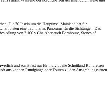
Teils Harris. Während der nördliche Teil der Insel durch weite und
ichen. Die 70 Inseln um die Hauptinsel Mainland hat für
dschaft bieten eine traumhaftes Panorama für die Sichtungen. Das
Besiedlung von 3.100 v.Chr. Aber auch Barnhouse, Stones of
chwerlich und somit fast nur für individuelle Schottland Rundreisen
 Stadt aus können Rundgänge oder Touren zu den Ausgrabungsstätten