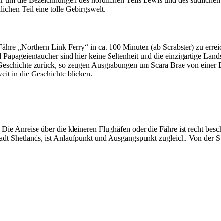
nur um die Bezeichnungen des nördlichen Teils Lewis und des südlichen 
lichen Teil eine tolle Gebirgswelt.
 Fähre „Northern Link Ferry“ in ca. 100 Minuten (ab Scrabster) zu erre
d Papageientaucher sind hier keine Seltenheit und die einzigartige Lan
e Geschichte zurück, so zeugen Ausgrabungen um Scara Brae von einer 
it in die Geschichte blicken.
t. Die Anreise über die kleineren Flughäfen oder die Fähre ist recht bes
Stadt Shetlands, ist Anlaufpunkt und Ausgangspunkt zugleich. Von der