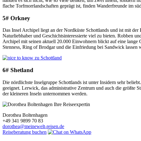
handelt es sich nicht, wie so viele denken, um zwei Inseln, sondern 
flache Torfmorrlandschaften geprägt ist, finden Wanderfreunde im süd
5# Orkney
Das Insel Archipel liegt an der Nordküste Schottlands und ist mit der
Naturliebhaber und Geschichtsinteressierte viel zu bieten. Robben un
Archipel mit seinen aktuell 20.000 Einwohnern blickt auf eine lang
Stenness, Ring of Brodgar und die Einfriedung bei Sandwick lassen we
6# Shetland
Die nördlichste Inselgruppe Schottlands ist unter Insidern sehr belieb
geeignet. Lerwick, das administrative Zentrum und auch die größte 
der kleineren Inseln unternommen werden.
Ihre Reiseexpertin
Dorothea Boltenhagen
+49 341 9899 70 83
dorothea@meinewelt-reisen.de
Reiseberatung buchen