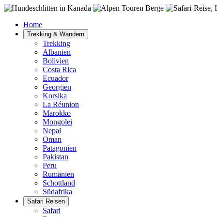
Home
Trekking & Wandern
Trekking
Albanien
Bolivien
Costa Rica
Ecuador
Georgien
Korsika
La Réunion
Marokko
Mongolei
Nepal
Oman
Patagonien
Pakistan
Peru
Rumänien
Schottland
Südafrika
Safari Reisen
Safari