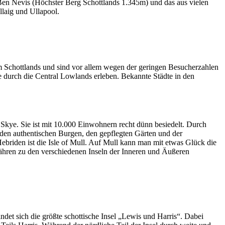
 Ben Nevis (Höchster Berg Schottlands 1.345m) und das aus vielen
llaig und Ullapool.
m Schottlands und sind vor allem wegen der geringen Besucherzahlen
e durch die Central Lowlands erleben. Bekannte Städte in den
f Skye. Sie ist mit 10.000 Einwohnern recht dünn besiedelt. Durch
it den authentischen Burgen, den gepflegten Gärten und der
ebriden ist die Isle of Mull. Auf Mull kann man mit etwas Glück die
Fähren zu den verschiedenen Inseln der Inneren und Äußeren
et sich die größte schottische Insel „Lewis und Harris“. Dabei